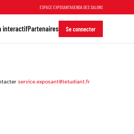
ESPACE EXPOSANT
AGENDA DES SALONS
 interactif
Partenaires
Se connecter
ontacter
service.exposant@letudiant.fr