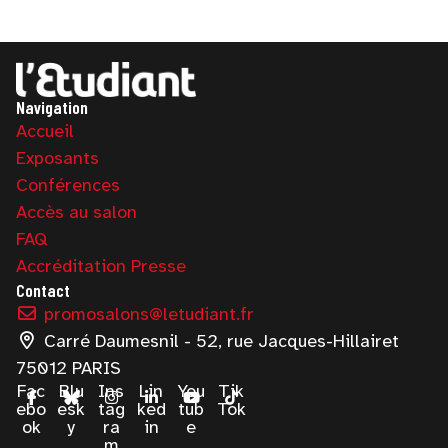
Navigation
Accueil
Exposants
Conférences
Accès au salon
FAQ
Accréditation Presse
Contact
promosalons@letudiant.fr
Carré Daumesnil - 52, rue Jacques-Hillairet
75012 PARIS
Fac
Blu
Ins
Lin
You
Tik
ebo
esk
tag
ked
tub
Tok
ok
y
ra
in
e
m